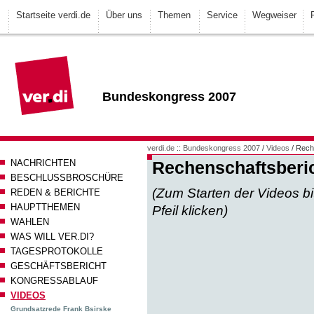
Startseite verdi.de
Über uns
Themen
Service
Wegweiser
Bundeskongress 2007
verdi.de
::
Bundeskongress 2007
/
Videos
/ Rech
NACHRICHTEN
Rechenschaftsberic
BESCHLUSSBROSCHÜRE
(Zum Starten der Videos bi
REDEN & BERICHTE
HAUPTTHEMEN
Pfeil klicken)
WAHLEN
WAS WILL VER.DI?
TAGESPROTOKOLLE
GESCHÄFTSBERICHT
KONGRESSABLAUF
VIDEOS
Grundsatzrede Frank Bsirske