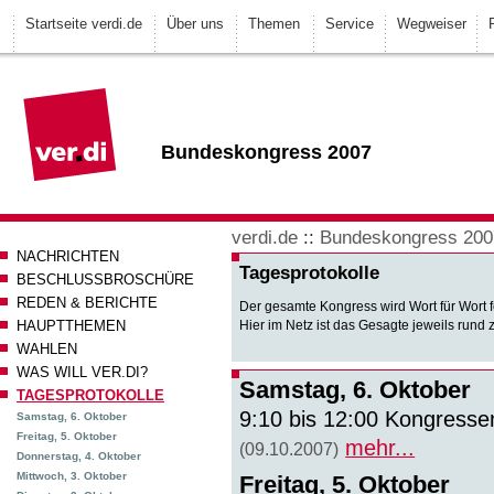
Startseite verdi.de
Über uns
Themen
Service
Wegweiser
Bundeskongress 2007
verdi.de
::
Bundeskongress 200
NACHRICHTEN
Tagesprotokolle
BESCHLUSSBROSCHÜRE
REDEN & BERICHTE
Der gesamte Kongress wird Wort für Wort 
HAUPTTHEMEN
Hier im Netz ist das Gesagte jeweils rund
WAHLEN
WAS WILL VER.DI?
Samstag, 6. Oktober
TAGESPROTOKOLLE
9:10 bis 12:00 Kongresse
Samstag, 6. Oktober
Freitag, 5. Oktober
mehr...
(09.10.2007)
Donnerstag, 4. Oktober
Mittwoch, 3. Oktober
Freitag, 5. Oktober