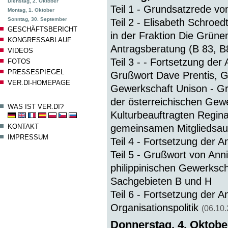
Dienstag, 2. Oktober
Teil 1 - Grundsatzrede vo
Montag, 1. Oktober
Sonntag, 30. September
Teil 2 - Elisabeth Schroe
GESCHÄFTSBERICHT
in der Fraktion Die Grün
KONGRESSABLAUF
Antragsberatung (B 83, B8
VIDEOS
Teil 3 - - Fortsetzung de
FOTOS
PRESSESPIEGEL
Grußwort Dave Prentis, Ge
VER.DI-HOMEPAGE
Gewerkschaft Unison - Gr
der österreichischen Gewe
WAS IST VER.DI?
Kulturbeauftragten Regina
KONTAKT
gemeinsamen Mitgliedsaus
IMPRESSUM
Teil 4 - Fortsetzung der 
Teil 5 - Grußwort von Ann
philippinischen Gewerksc
Sachgebieten B und H
Teil 6 - Fortsetzung der 
Organisationspolitik
(06.10
Donnerstag, 4. Oktobe