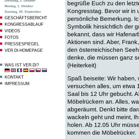
Dienstag, 2. Oktober
begrüße Euch zu den letz
Montag, 1. Oktober
Kongresstag. Bevor wir in u
Sonntag, 30. September
persönliche Bemerkung. Ich
GESCHÄFTSBERICHT
KONGRESSABLAUF
Symbolik hinsichtlich der g
VIDEOS
bekannt, dass wir Hafenar
FOTOS
Aktionen sind. Aber, Frank
PRESSESPIEGEL
den österreichischen Seehä
VER.DI-HOMEPAGE
denke, die müssen ganz sc
(Heiterkeit)
WAS IST VER.DI?
KONTAKT
Spaß beiseite: Wir haben, 
IMPRESSUM
versuchen alles, um etwa 
Saal bis 12 Uhr gebucht. A
Möbelrückern an. Alles, wa
abgeräumt. Denkt bitte dar
wackeln geht und meint, I
holen. Ab 12.05 Uhr müsse
kommen die Möbelrücker.