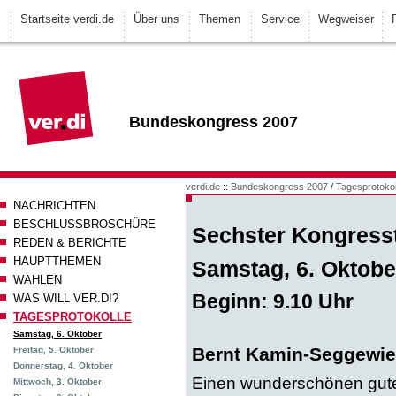
Startseite verdi.de
Über uns
Themen
Service
Wegweiser
Bundeskongress 2007
verdi.de
::
Bundeskongress 2007
/
Tagesprotokol
NACHRICHTEN
BESCHLUSSBROSCHÜRE
Sechster Kongress
REDEN & BERICHTE
HAUPTTHEMEN
Samstag, 6. Oktobe
WAHLEN
Beginn: 9.10 Uhr
WAS WILL VER.DI?
TAGESPROTOKOLLE
Samstag, 6. Oktober
Bernt Kamin-Seggewie
Freitag, 5. Oktober
Donnerstag, 4. Oktober
Einen wunderschönen gute
Mittwoch, 3. Oktober