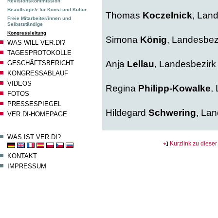
Revisionskommission
Beauftragte/r für Kunst und Kultur
Thomas
Koczelnick
, Lan
Freie Mitarbeiter/innen und
Selbstständige
Kongressleitung
Simona
König
, Landesbez
WAS WILL VER.DI?
TAGESPROTOKOLLE
Anja
Lellau
, Landesbezir
GESCHÄFTSBERICHT
KONGRESSABLAUF
VIDEOS
Regina
Philipp-Kowalke
,
FOTOS
PRESSESPIEGEL
Hildegard
Schwering
, La
VER.DI-HOMEPAGE
WAS IST VER.DI?
Kurzlink zu dieser
KONTAKT
IMPRESSUM