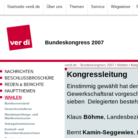
Startseite verdi.de
Über uns
Themen
Service
Wegweiser
Bundeskongress 2007
verdi.de
::
Bundeskongress 2007
/
Wahlen
/ Kong
NACHRICHTEN
Kongressleitung
BESCHLUSSBROSCHÜRE
REDEN & BERICHTE
Einstimmig gewählt hat d
HAUPTTHEMEN
Gewerkschaftsrat vorgesch
WAHLEN
sieben Delegierten besteh
Bundesvorstand
Gewerkschaftsrat
Mandatsprüfungs- und
Klaus
Böhme
, Landesbezi
Wahlkommission
Antragskommission
Kontroll- und
Bernt
Kamin-Seggewies
,
Beschwerdeausschuss