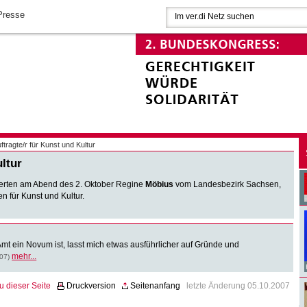
Presse
ftragte/r für Kunst und Kultur
ltur
gierten am Abend des 2. Oktober Regine
Möbius
vom Landesbezirk Sachsen,
n für Kunst und Kultur.
mt ein Novum ist, lasst mich etwas ausführlicher auf Gründe und
mehr...
07)
u dieser Seite
Druckversion
Seitenanfang
letzte Änderung 05.10.2007