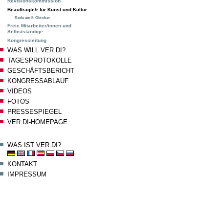
Revisionskommission
Beauftragte/r für Kunst und Kultur
Rede am 5. Oktober
Freie Mitarbeiter/innen und
Selbstständige
Kongressleitung
WAS WILL VER.DI?
TAGESPROTOKOLLE
GESCHÄFTSBERICHT
KONGRESSABLAUF
VIDEOS
FOTOS
PRESSESPIEGEL
VER.DI-HOMEPAGE
WAS IST VER.DI?
KONTAKT
IMPRESSUM