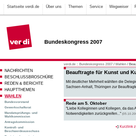
Startseite verdi.de
Über uns
Themen
Service
Wegweiser
Bundeskongress 2007
verdi.de
::
Bundeskongress 2007
/
Wahlen
/ Beau
NACHRICHTEN
Beauftragte für Kunst und Ku
BESCHLUSSBROSCHÜRE
Mit deutlicher Mehrheit wählten die Dele
REDEN & BERICHTE
Sachsen-Anhalt, Thüringen zur Beauftragte
HAUPTTHEMEN
WAHLEN
Bundesvorstand
Rede am 5. Oktober
Gewerkschaftsrat
"Liebe Kolleginnen und Kollegen, da das A
Mandatsprüfungs- und
Notwendigkeiten zurückgreifen..."
(05.10.20
Wahlkommission
Antragskommission
Kurzlink z
Kontroll- und
Beschwerdeausschuss