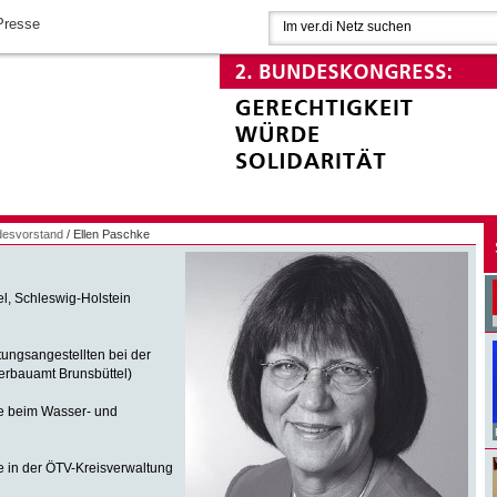
Presse
desvorstand
/ Ellen Paschke
l, Schleswig-Holstein
gsangestellten bei der
erbauamt Brunsbüttel)
 beim Wasser- und
n der ÖTV-Kreisverwaltung