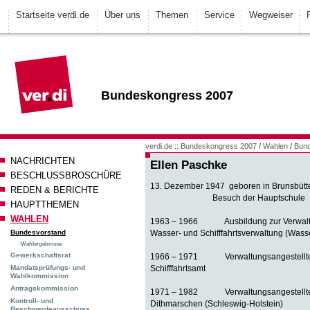
Startseite verdi.de
Über uns
Themen
Service
Wegweiser
Bundeskongress 2007
verdi.de
::
Bundeskongress 2007
/
Wahlen
/
Bun
NACHRICHTEN
Ellen Paschke
BESCHLUSSBROSCHÜRE
13. Dezember 1947 geboren in Brunsbütte
REDEN & BERICHTE
Besuch der Hauptschule
HAUPTTHEMEN
WAHLEN
1963 – 1966 Ausbildung zur Verwaltun
Bundesvorstand
Wasser- und Schifffahrtsverwaltung (Wass
Wahlergebnisse
Gewerkschaftsrat
1966 – 1971 Verwaltungsangestellte
Mandatsprüfungs- und
Schifffahrtsamt
Wahlkommission
Antragskommission
1971 – 1982 Verwaltungsangestellte i
Kontroll- und
Dithmarschen (Schleswig-Holstein)
Beschwerdeausschuss