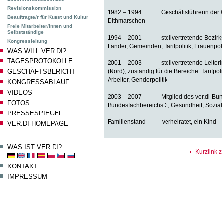
Revisionskommission
1982 – 1994 Geschäftsführerin der Ö
Beauftragte/r für Kunst und Kultur
Dithmarschen
Freie Mitarbeiter/innen und
Selbstständige
1994 – 2001 stellvertretende Bezirksvo
Kongressleitung
Länder, Gemeinden, Tarifpolitik, Frauenpoli
WAS WILL VER.DI?
TAGESPROTOKOLLE
2001 – 2003 stellvertretende Leiterin 
GESCHÄFTSBERICHT
(Nord), zuständig für die Bereiche Tarifpol
Arbeiter, Genderpolitik
KONGRESSABLAUF
VIDEOS
2003 – 2007 Mitglied des ver.di-Bunde
FOTOS
Bundesfachbereichs 3, Gesundheit, Sozial
PRESSESPIEGEL
Familienstand verheiratet, ein Kind
VER.DI-HOMEPAGE
WAS IST VER.DI?
Kurzlink z
KONTAKT
IMPRESSUM