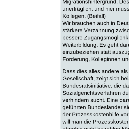
Migrationshintergrund. Desh
unerträglich, und hier mu
Kollegen. (Beifall)
Wir brauchen auch in Deut
stärkere Verzahnung zwis
bessere Zugangsmöglichkei
Weiterbildung. Es geht dar
einzubeziehen statt auszugr
Forderung, Kolleginnen und
Dass dies alles andere als s
Gesellschaft, zeigt sich be
Bundesratsinitiative, die 
Sozialgerichtsverfahren d
verhindern sucht. Eine para
geführten Bundesländer si
der Prozesskostenhilfe vor
will man die Prozesskosten
ohnehin nicht bezahlen k