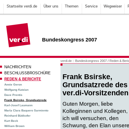
Startseite verdi.de
Über uns
Themen
Service
Wegweiser
Bundeskongress 2007
verdi.de
::
Bundeskongress 2007
/
Reden & Beri
NACHRICHTEN
BESCHLUSSBROSCHÜRE
Frank Bsirske,
REDEN & BERICHTE
Grundsatzrede des
Annie Geron
Wolfgang Katzian
ver.di-Vorsitzenden
Dave Prentis
Frank Bsirske, Grundsatzrede
Guten Morgen, liebe
Karl-Josef Laumann
Kolleginnen und Kollegen,
María Clara Baquero Sarmiento
Reinhard Bütikofer
ich will versuchen, den
Kurt Beck
Schwung, den Elan unsere
William Brown