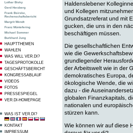
Lothar Bisky
Haldenslebener Kolleginn
Gerd Herzberg
und Kollegen mitzunehmen 
Frank Bsirske,
Rechenschaftsbericht
Grundsatzreferat und mit
Margrit Wendt
gucken, die uns in den nä
Franz Müntefering
beschäftigen müssen.
Michael Sommer
Burkhard Jung
HAUPTTHEMEN
Die gesellschaftlichen Entw
WAHLEN
wie die Gewerkschaftsbew
WAS WILL VER.DI?
grundlegender Herausford
TAGESPROTOKOLLE
der Arbeitswelt wie in der 
GESCHÄFTSBERICHT
demokratisches Europa, de
KONGRESSABLAUF
VIDEOS
ökologische Wende, die wir
FOTOS
dazu - die Auseinanderset
PRESSESPIEGEL
globalen Finanzkapitals, d
VER.DI-HOMEPAGE
nationalen und europäisch
stürzen kann.
WAS IST VER.DI?
Wie können wir auf diese 
KONTAKT
IMPRESSUM
daraus für ver.di?