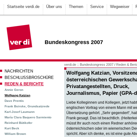
Startseite verdi.de
Über uns
Themen
Service
Wegweiser
Bundeskongress 2007
verdi.de
::
Bundeskongress 2007
/
Reden & Beri
NACHRICHTEN
Wolfgang Katzian, Vorsitzen
BESCHLUSSBROSCHÜRE
österreichischen Gewerkscha
REDEN & BERICHTE
Privatangestellten, Druck,
Annie Geron
Journalismus, Papier (GPA-d
Wolfgang Katzian
Dave Prentis
Liebe Kolleginnen und Kollegen, jetzt habt
Frank Bsirske, Grundsatzrede
englischen Vortrag von einem Mann mit we
Karl-Josef Laumann
Übersetzung gehört. „Sehr gegendert“, ha
María Clara Baquero Sarmiento
Frank gesagt. Das ist beachtlich. (Heiterkei
Reinhard Bütikofer
müsst Ihr auch noch einen Redner anhören
österreichischen oder im wienerischen De
Kurt Beck
spricht. Aber ich denke, es ist eine gute 
William Brown