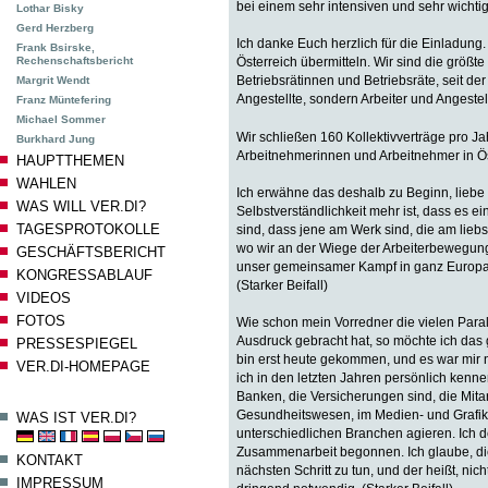
bei einem sehr intensiven und sehr wichtig
Lothar Bisky
Gerd Herzberg
Ich danke Euch herzlich für die Einladung
Frank Bsirske,
Rechenschaftsbericht
Österreich übermitteln. Wir sind die größt
Betriebsrätinnen und Betriebsräte, seit de
Margrit Wendt
Angestellte, sondern Arbeiter und Angestell
Franz Müntefering
Michael Sommer
Wir schließen 160 Kollektivverträge pro Ja
Burkhard Jung
Arbeitnehmerinnen und Arbeitnehmer in Öst
HAUPTTHEMEN
WAHLEN
Ich erwähne das deshalb zu Beginn, liebe 
WAS WILL VER.DI?
Selbstverständlichkeit mehr ist, dass es ei
TAGESPROTOKOLLE
sind, dass jene am Werk sind, die am lieb
wo wir an der Wiege der Arbeiterbewegung 
GESCHÄFTSBERICHT
unser gemeinsamer Kampf in ganz Europa, i
KONGRESSABLAUF
(Starker Beifall)
VIDEOS
FOTOS
Wie schon mein Vorredner die vielen Paral
Ausdruck gebracht hat, so möchte ich das g
PRESSESPIEGEL
bin erst heute gekommen, und es war mir no
VER.DI-HOMEPAGE
ich in den letzten Jahren persönlich kenne
Banken, die Versicherungen sind, die Mitar
Gesundheitswesen, im Medien- und Grafikse
WAS IST VER.DI?
unterschiedlichen Branchen agieren. Ich d
Zusammenarbeit begonnen. Ich glaube, die 
KONTAKT
nächsten Schritt zu tun, und der heißt, ni
IMPRESSUM