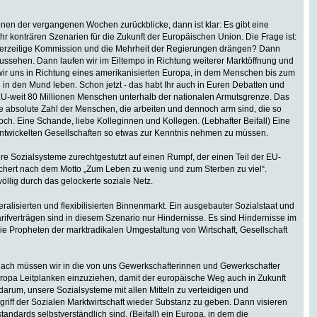
nen der vergangenen Wochen zurückblicke, dann ist klar: Es gibt eine
 konträren Szenarien für die Zukunft der Europäischen Union. Die Frage ist:
e derzeitige Kommission und die Mehrheit der Regierungen drängen? Dann
 aussehen. Dann laufen wir im Eiltempo in Richtung weiterer Marktöffnung und
r uns in Richtung eines amerikanisierten Europa, in dem Menschen bis zum
in den Mund leben. Schon jetzt - das habt Ihr auch in Euren Debatten und
U-weit 80 Millionen Menschen unterhalb der nationalen Armutsgrenze. Das
ie absolute Zahl der Menschen, die arbeiten und dennoch arm sind, die so
och. Eine Schande, liebe Kolleginnen und Kollegen. (Lebhafter Beifall) Eine
ntwickelten Gesellschaften so etwas zur Kenntnis nehmen zu müssen.
e Sozialsysteme zurechtgestutzt auf einen Rumpf, der einen Teil der EU-
sichert nach dem Motto „Zum Leben zu wenig und zum Sterben zu viel“.
öllig durch das gelockerte soziale Netz.
eralisierten und flexibilisierten Binnenmarkt. Ein ausgebauter Sozialstaat und
ifverträgen sind in diesem Szenario nur Hindernisse. Es sind Hindernisse im
ie Propheten der marktradikalen Umgestaltung von Wirtschaft, Gesellschaft
nach müssen wir in die von uns Gewerkschafterinnen und Gewerkschafter
ropa Leitplanken einzuziehen, damit der europäische Weg auch in Zukunft
 darum, unsere Sozialsysteme mit allen Mitteln zu verteidigen und
iff der Sozialen Marktwirtschaft wieder Substanz zu geben. Dann visieren
tandards selbstverständlich sind, (Beifall) ein Europa, in dem die