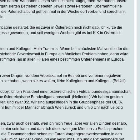
tlassen haben. Wir haben diesen Versuch nicht aufgegeben. Wir haben unsere
organisierten Betrieben gebeten, jeweils zwei Personen: Übernehmt eine
en die Patenschaft und geht einmal in der Woche dort vorbei und sprecht mit
ie.
pagne gestartet, die es zuvor in Österreich noch nicht gab. Ich kürze die
ozesse gewonnen, und seit wenigen Wochen gibt es bei KiK in Österreich
innen und Kollegen. Mein Traum ist: Wenn beim nächsten Mal ver.di oder die
stehende Gewerkschaft in Europa ein ähnliches Problem haben, dann wäre
estimmten Tag in allen Filialen eines bestimmten Unternehmens in Europa
 zwei Dingen: vor dem Arbeitskampf im Betrieb und vor einer negativen
en sie haben, wenn sie es wollen, liebe Kolleginnen und Kollegen. (Beifall)
obby: Ich bin Präsident einer österreichischen Fußballbundesligamannschaft.
 eine österreichische Bundesligamannschaft. (Heiterkeit) Wir haben gestern
elt, und zwar 0:2. Wir sind aufgestiegen in die Gruppenphase der UEFA.
3 Uhr früh mit der Mannschaft nach Wien zurück und um 6 Uhr nach Leipzig
en, zwar auch deshalb, weil ich mich freue, aber vor allen Dingen deshalb,
 heute hier sein kann und dass ich diese wenigen Minuten zu Euch sprechen
urch die Zusammenarbeit schon mit Euren Vorgängergewerkschaften in den
t, weil mich seit der Gründung von ver.di mit Euch und ganz besonders mit