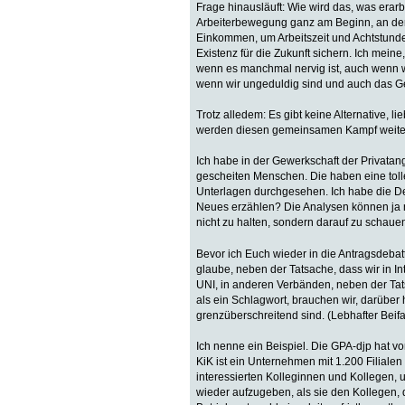
Frage hinausläuft: Wie wird das, was erarbe
Arbeiterbewegung ganz am Beginn, an der 
Einkommen, um Arbeitszeit und Achtstund
Existenz für die Zukunft sichern. Ich mein
wenn es manchmal nervig ist, auch wenn w
wenn wir ungeduldig sind und auch das Ge
Trotz alledem: Es gibt keine Alternative, li
werden diesen gemeinsamen Kampf weiter f
Ich habe in der Gewerkschaft der Privatang
gescheiten Menschen. Die haben eine toll
Unterlagen durchgesehen. Ich habe die Deb
Neues erzählen? Die Analysen können ja n
nicht zu halten, sondern darauf zu schau
Bevor ich Euch wieder in die Antragsdebatt
glaube, neben der Tatsache, dass wir in 
UNI, in anderen Verbänden, neben der Tatsa
als ein Schlagwort, brauchen wir, darübe
grenzüberschreitend sind. (Lebhafter Beifa
Ich nenne ein Beispiel. Die GPA-djp hat 
KiK ist ein Unternehmen mit 1.200 Filialen
interessierten Kolleginnen und Kollegen, 
wieder aufzugeben, als sie den Kollegen,