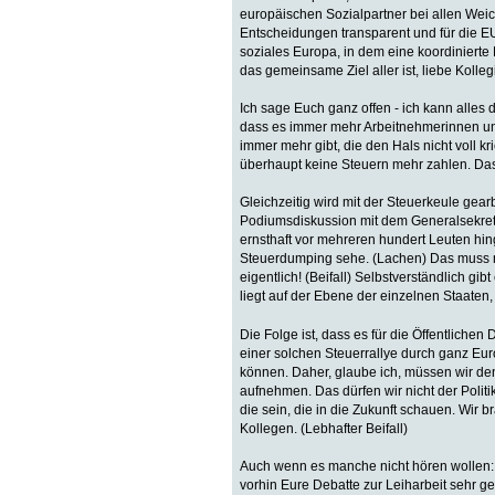
europäischen Sozialpartner bei allen Wei
Entscheidungen transparent und für die EU
soziales Europa, in dem eine koordinierte
das gemeinsame Ziel aller ist, liebe Kolle
Ich sage Euch ganz offen - ich kann alles 
dass es immer mehr Arbeitnehmerinnen un
immer mehr gibt, die den Hals nicht voll 
überhaupt keine Steuern mehr zahlen. Das i
Gleichzeitig wird mit der Steuerkeule gea
Podiumsdiskussion mit dem Generalsekretär
ernsthaft vor mehreren hundert Leuten hinge
Steuerdumping sehe. (Lachen) Das muss ma
eigentlich! (Beifall) Selbstverständlich 
liegt auf der Ebene der einzelnen Staaten
Die Folge ist, dass es für die Öffentliche
einer solchen Steuerrallye durch ganz Euro
können. Daher, glaube ich, müssen wir d
aufnehmen. Das dürfen wir nicht der Politi
die sein, die in die Zukunft schauen. Wir
Kollegen. (Lebhafter Beifall)
Auch wenn es manche nicht hören wollen: Di
vorhin Eure Debatte zur Leiharbeit sehr gena