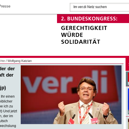
Presse
chte
/ Wolfgang Katzian
der der
ft der
jp)
 Ihr einen
iblicher
be ich zu
t) Und jetzt
, der im
utsch
Abwechslung