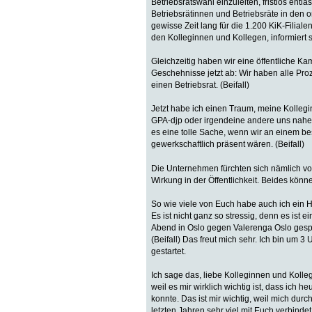
Betriebsratswahl einzuleiten, fristlos en
Betriebsrätinnen und Betriebsräte in den 
gewisse Zeit lang für die 1.200 KiK-Filial
den Kolleginnen und Kollegen, informiert s
Gleichzeitig haben wir eine öffentliche Kam
Geschehnisse jetzt ab: Wir haben alle Pr
einen Betriebsrat. (Beifall)
Jetzt habe ich einen Traum, meine Kolleg
GPA-djp oder irgendeine andere uns nahe
es eine tolle Sache, wenn wir an einem b
gewerkschaftlich präsent wären. (Beifall)
Die Unternehmen fürchten sich nämlich vor
Wirkung in der Öffentlichkeit. Beides könn
So wie viele von Euch habe auch ich ein H
Es ist nicht ganz so stressig, denn es ist
Abend in Oslo gegen Valerenga Oslo gespi
(Beifall) Das freut mich sehr. Ich bin um 
gestartet.
Ich sage das, liebe Kolleginnen und Kolleg
weil es mir wirklich wichtig ist, dass ich
konnte. Das ist mir wichtig, weil mich d
letzten Jahren sehr viel mit Euch verbinde