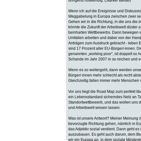
dringend notwendig. (Starker Beifall)
Wenn ich auf die Ereignisse und Diskussio
Weggabelung in Europa zwischen zwei sehr
Gehen wir in die Richtung, in die uns di
könnte die Zukunft der Arbeitswelt düster
beinharten Wettbewerbs. Dann bewegen wi
Umfallen arbeiten und dabei von der Hand 
Anträgen zum Ausdruck gebracht - leben E
sind 17 Prozent aller EU-Bürger/-innen. D
genannten „working poor“, ist doppelt so h
Schande im Jahr 2007 in so reichen und e
Wenn es so weitergeht, dann werden unser
Bürger/-innen mehr schlecht als recht ab
Gleichzeitig fallen immer mehr Menschen v
Vor uns liegt die Road Map zum perfekt lib
ein Lebensstandard sicherndes Netz an Tar
Standortwettbewerb, und das wollen uns d
und Arbeitswelt wissen lassen.
Was ist unsere Antwort? Meiner Meinung 
bevorzugte Richtung gehen, nämlich in Eu
das Adjektiv sozial verdient. Dann geht es
auszubauen. Es geht auch darum, dem Begr
wir ein Europa an, in dem soziale Mindests