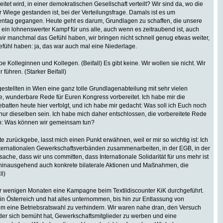
itet wird, in einer demokratischen Gesellschaft verteilt? Wir sind da, wo die
Wiege gestanden ist, bei der Verteilungsfrage. Damals ist es um
entag gegangen. Heute geht es darum, Grundlagen zu schaffen, die unsere
e, ein lohnenswerter Kampf für uns alle, auch wenn es zeitraubend ist, auch
ir manchmal das Gefühl haben, wir bringen nicht schnell genug etwas weiter,
fühl haben: ja, das war auch mal eine Niederlage.
ebe Kolleginnen und Kollegen. (Beifall) Es gibt keine. Wir wollen sie nicht. Wir
ühren. (Starker Beifall)
estellten in Wien eine ganz tolle Grundlagenabteilung mit sehr vielen
e, wunderbare Rede für Euren Kongress vorbereitet. Ich habe mir die
atten heute hier verfolgt, und ich habe mir gedacht: Was soll ich Euch noch
ur dieselben sein. Ich habe mich daher entschlossen, die vorbereitete Rede
en: Was können wir gemeinsam tun?
e zurückgebe, lasst mich einen Punkt erwähnen, weil er mir so wichtig ist: Ich
Internationalen Gewerkschaftsverbänden zusammenarbeiten, in der EGB, in der
che, dass wir uns committen, dass Internationale Solidarität für uns mehr ist
r hinausgehend auch konkrete bilaterale Aktionen und Maßnahmen, die
ll)
vor wenigen Monaten eine Kampagne beim Textildiscounter KiK durchgeführt.
 in Österreich und hat alles unternommen, bis hin zur Entlassung von
um eine Betriebsratswahl zu verhindern. Wir waren nahe dran, den Versuch
 der sich bemüht hat, Gewerkschaftsmitglieder zu werben und eine