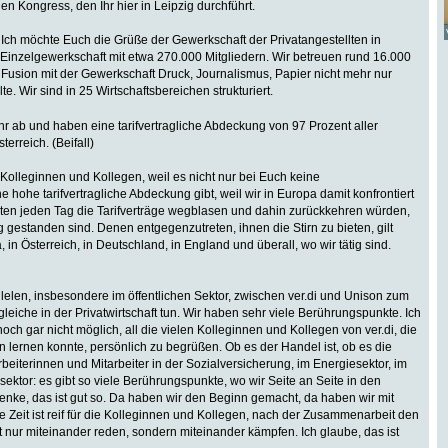
en Kongress, den Ihr hier in Leipzig durchführt.
. Ich möchte Euch die Grüße der Gewerkschaft der Privatangestellten in
e Einzelgewerkschaft mit etwa 270.000 Mitgliedern. Wir betreuen rund 16.000
r Fusion mit der Gewerkschaft Druck, Journalismus, Papier nicht mehr nur
te. Wir sind in 25 Wirtschaftsbereichen strukturiert.
hr ab und haben eine tarifvertragliche Abdeckung von 97 Prozent aller
erreich. (Beifall)
Kolleginnen und Kollegen, weil es nicht nur bei Euch keine
ne hohe tarifvertragliche Abdeckung gibt, weil wir in Europa damit konfrontiert
sten jeden Tag die Tarifverträge wegblasen und dahin zurückkehren würden,
gestanden sind. Denen entgegenzutreten, ihnen die Stirn zu bieten, gilt
n Österreich, in Deutschland, in England und überall, wo wir tätig sind.
lelen, insbesondere im öffentlichen Sektor, zwischen ver.di und Unison zum
leiche in der Privatwirtschaft tun. Wir haben sehr viele Berührungspunkte. Ich
ch gar nicht möglich, all die vielen Kolleginnen und Kollegen von ver.di, die
n lernen konnte, persönlich zu begrüßen. Ob es der Handel ist, ob es die
beiterinnen und Mitarbeiter in der Sozialversicherung, im Energiesektor, im
ktor: es gibt so viele Berührungspunkte, wo wir Seite an Seite in den
enke, das ist gut so. Da haben wir den Beginn gemacht, da haben wir mit
Zeit ist reif für die Kolleginnen und Kollegen, nach der Zusammenarbeit den
cht nur miteinander reden, sondern miteinander kämpfen. Ich glaube, das ist