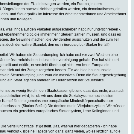
chenstellungen der EU einbezogen werden, ein Europa, in dem
-Bürger/-innen nachvollziehbar getroffen werden, ein demokratisches, ein
 Lohn- und Steuerpolitik im Interesse der Arbeitnehmerinnen und Arbeitnehmer
ginnen und Kollegen.
das, was Ihr da auf den Plakaten aufgeschrieben habt, nur unterschreiben -,
d Arbeitnehmer gibt, die immer mehr Steuern zahlen müssen, und dass es
kriegen, die Gewinne machen, die Dividenden ausschütten und die zum Teil
st doch der wahre Skandal, den es in Europa gibt. (Starker Beifall)
rbeitet. Wir haben ein Steuerdumping. Ich habe erst vor zwei Wochen eine
 der österreichischen Industriellenvereinigung gehabt. Der hat sich dort
stellt und erklärt, er versteht überhaupt nicht, wo ich in Europa ein
n sich auf der Zunge zergehen lassen. Für wie blöd halten uns die
gibt es ein Steuerdumping, und zwar ein massives. Denn die Steuergesetzgebung
, und ein Staat jagt den anderen im Herabsetzen der Steuersätze.
n Dienste zu wenig Geld in den Staatskassen gibt und dass das erste, was nach
pa diskutiert wird, ist, ob wir uns denn die Sozialsysteme noch leisten
en Kampf für eine gemeinsame europäische Mindestkörperschaftsteuer
k überlassen. (Starker Beifall) Die denken nur in Vierjahreszyklen. Wir müssen
 brauchen ein gerechtes europäisches Steuersystem, liebe Kolleginnen und
e Verteilungsfrage ist gestellt. Das, was wir hier debattieren - ich habe
u verfolgt -, ist eine Facette von ganz, ganz vielen, wo es letztlich auf die