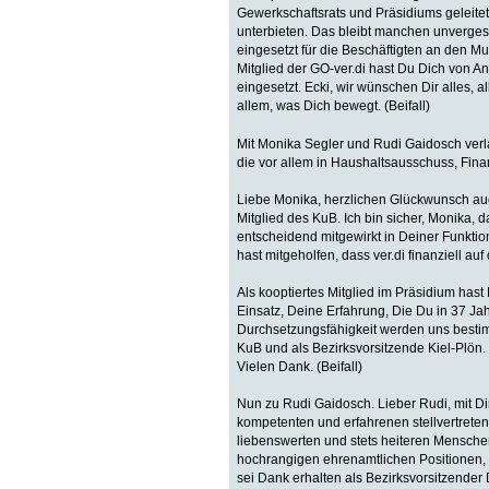
Gewerkschaftsrats und Präsidiums geleite
unterbieten. Das bleibt manchen unvergess
eingesetzt für die Beschäftigten an den M
Mitglied der GO-ver.di hast Du Dich von 
eingesetzt. Ecki, wir wünschen Dir alles, 
allem, was Dich bewegt. (Beifall)
Mit Monika Segler und Rudi Gaidosch verl
die vor allem in Haushaltsausschuss, Fin
Liebe Monika, herzlichen Glückwunsch auch
Mitglied des KuB. Ich bin sicher, Monika,
entscheidend mitgewirkt in Deiner Funktio
hast mitgeholfen, dass ver.di finanziell au
Als kooptiertes Mitglied im Präsidium has
Einsatz, Deine Erfahrung, Die Du in 37 J
Durchsetzungsfähigkeit werden uns bestimm
KuB und als Bezirksvorsitzende Kiel-Plön.
Vielen Dank. (Beifall)
Nun zu Rudi Gaidosch. Lieber Rudi, mit Di
kompetenten und erfahrenen stellvertreten
liebenswerten und stets heiteren Menschen
hochrangigen ehrenamtlichen Positionen, e
sei Dank erhalten als Bezirksvorsitzender 