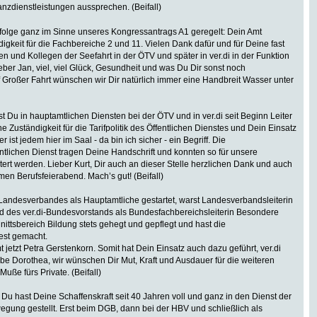
anzdienstleistungen aussprechen. (Beifall)
olge ganz im Sinne unseres Kongressantrags A1 geregelt: Dein Amt
igkeit für die Fachbereiche 2 und 11. Vielen Dank dafür und für Deine fast
nnen und Kollegen der Seefahrt in der ÖTV und später in ver.di in der Funktion
eber Jan, viel, viel Glück, Gesundheit und was Du Dir sonst noch
Großer Fahrt wünschen wir Dir natürlich immer eine Handbreit Wasser unter
bist Du in hauptamtlichen Diensten bei der ÖTV und in ver.di seit Beginn Leiter
uständigkeit für die Tarifpolitik des Öffentlichen Dienstes und Dein Einsatz
ist jedem hier im Saal - da bin ich sicher - ein Begriff. Die
tlichen Dienst tragen Deine Handschrift und konnten so für unsere
tert werden. Lieber Kurt, Dir auch an dieser Stelle herzlichen Dank und auch
en Berufsfeierabend. Mach’s gut! (Beifall)
-Landesverbandes als Hauptamtliche gestartet, warst Landesverbandsleiterin
d des ver.di-Bundesvorstands als Bundesfachbereichsleiterin Besondere
ittsbereich Bildung stets gehegt und gepflegt und hast die
fest gemacht.
etzt Petra Gerstenkorn. Somit hat Dein Einsatz auch dazu geführt, ver.di
ebe Dorothea, wir wünschen Dir Mut, Kraft und Ausdauer für die weiteren
uße fürs Private. (Beifall)
 Du hast Deine Schaffenskraft seit 40 Jahren voll und ganz in den Dienst der
ung gestellt. Erst beim DGB, dann bei der HBV und schließlich als