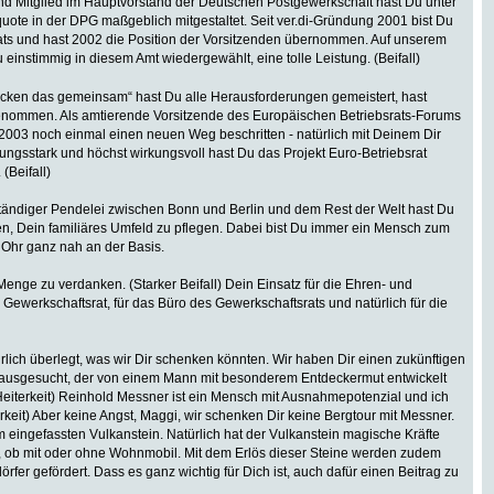
d Mitglied im Hauptvorstand der Deutschen Postgewerkschaft hast Du unter
uote in der DPG maßgeblich mitgestaltet. Seit ver.di-Gründung 2001 bist Du
ats und hast 2002 die Position der Vorsitzenden übernommen. Auf unserem
 einstimmig in diesem Amt wiedergewählt, eine tolle Leistung. (Beifall)
packen das gemeinsam“ hast Du alle Herausforderungen gemeistert, hast
enommen. Als amtierende Vorsitzende des Europäischen Betriebsrats-Forums
2003 noch einmal einen neuen Weg beschritten - natürlich mit Deinem Dir
tzungsstark und höchst wirkungsvoll hast Du das Projekt Euro-Betriebsrat
(Beifall)
 ständiger Pendelei zwischen Bonn und Berlin und dem Rest der Welt hast Du
en, Dein familiäres Umfeld zu pflegen. Dabei bist Du immer ein Mensch zum
 Ohr ganz nah an der Basis.
 Menge zu verdanken. (Starker Beifall) Dein Einsatz für die Ehren- und
 Gewerkschaftsrat, für das Büro des Gewerkschaftsrats und natürlich für die
rlich überlegt, was wir Dir schenken könnten. Wir haben Dir einen zukünftigen
 ausgesucht, der von einem Mann mit besonderem Entdeckermut entwickelt
 (Heiterkeit) Reinhold Messner ist ein Mensch mit Ausnahmepotenzial und ich
terkeit) Aber keine Angst, Maggi, wir schenken Dir keine Bergtour mit Messner.
m eingefassten Vulkanstein. Natürlich hat der Vulkanstein magische Kräfte
en, ob mit oder ohne Wohnmobil. Mit dem Erlös dieser Steine werden zudem
fer gefördert. Dass es ganz wichtig für Dich ist, auch dafür einen Beitrag zu