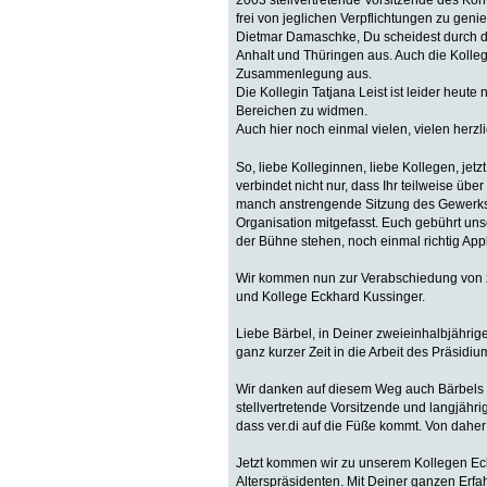
2003 stellvertretende Vorsitzende des K
frei von jeglichen Verpflichtungen zu geni
Dietmar Damaschke, Du scheidest durch d
Anhalt und Thüringen aus. Auch die Kolle
Zusammenlegung aus.
Die Kollegin Tatjana Leist ist leider heut
Bereichen zu widmen.
Auch hier noch einmal vielen, vielen herzli
So, liebe Kolleginnen, liebe Kollegen, je
verbindet nicht nur, dass Ihr teilweise üb
manch anstrengende Sitzung des Gewerkscha
Organisation mitgefasst. Euch gebührt uns
der Bühne stehen, noch einmal richtig App
Wir kommen nun zur Verabschiedung von zw
und Kollege Eckhard Kussinger.
Liebe Bärbel, in Deiner zweieinhalbjährig
ganz kurzer Zeit in die Arbeit des Präsid
Wir danken auf diesem Weg auch Bärbels Vo
stellvertretende Vorsitzende und langjähr
dass ver.di auf die Füße kommt. Von daher 
Jetzt kommen wir zu unserem Kollegen Eckh
Alterspräsidenten. Mit Deiner ganzen Er