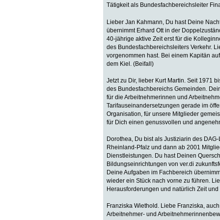
Tätigkeit als Bundesfachbereichsleiter Fin
Lieber Jan Kahmann, Du hast Deine Nachf
übernimmt Erhard Ott in der Doppelzuständ
40-jährige aktive Zeit erst für die Kollegi
des Bundesfachbereichsleiters Verkehr. Li
vorgenommen hast. Bei einem Kapitän auf 
dem Kiel. (Beifall)
Jetzt zu Dir, lieber Kurt Martin. Seit 1971 
des Bundesfachbereichs Gemeinden. Deine Z
für die Arbeitnehmerinnen und Arbeitnehmer 
Tarifauseinandersetzungen gerade im öffen
Organisation, für unsere Mitglieder gemeis
für Dich einen genussvollen und angenehm
Dorothea, Du bist als Justiziarin des DAG
Rheinland-Pfalz und dann ab 2001 Mitglie
Dienstleistungen. Du hast Deinen Querschn
Bildungseinrichtungen von ver.di zukunfts
Deine Aufgaben im Fachbereich übernimmt j
wieder ein Stück nach vorne zu führen. Li
Herausforderungen und natürlich Zeit und M
Franziska Wiethold. Liebe Franziska, auch
Arbeitnehmer- und Arbeitnehmerinnenbeweg