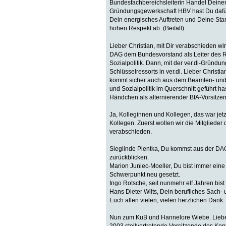
Bundesfachbereichsleiterin Handel Deinen
Gründungsgewerkschaft HBV hast Du dafür ha
Dein energisches Auftreten und Deine Stan
hohen Respekt ab. (Beifall)
Lieber Christian, mit Dir verabschieden w
DAG dem Bundesvorstand als Leiter des Re
Sozialpolitik. Dann, mit der ver.di-Gründ
Schlüsselressorts in ver.di. Lieber Christ
kommt sicher auch aus dem Beamten- und 
und Sozialpolitik im Querschnitt geführt ha
Händchen als alternierender BfA-Vorsitzend
Ja, Kolleginnen und Kollegen, das war je
Kollegen. Zuerst wollen wir die Mitgliede
verabschieden.
Sieglinde Pientka, Du kommst aus der DAG 
zurückblicken.
Marion Juniec-Moeller, Du bist immer eine
Schwerpunkt neu gesetzt.
Ingo Rotsche, seit nunmehr elf Jahren bi
Hans Dieter Wilts, Dein berufliches Sach- 
Euch allen vielen, vielen herzlichen Dank. 
Nun zum KuB und Hannelore Wiebe. Liebe 