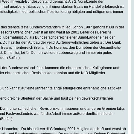
 Weg im ver.di-Bundesvorstand gemacht. Als 2. Vorsitzende der
rt gearbeitet, dass ver.di mit einer starken Basis im Handel erfolgreich ist.
dfestigkeit in der politischen Positionierung nötigten und nötigen uns immer
ir das dienstälteste Bundesvorstandsmitglied. Schon 1987 gehörtest Du in der
ssorts Öffentlicher Dienst an und warst ab 2001 Leiter des Bereichs
ung, übernahmst Du als Bundesfachbereichsleiter Bund/Länder eines der
ian, Du hast für den Aufbau der ver.di Außergewöhnliches geleistet. Der Dank
Beamtinnenbereich (Beifall), Du hörst es, den Du neben der Gesundheits-
st. Dir toi, toi, toi für Deinen weiteren Lebensweg und immer ein gutes
er. (Beifall)
tzt der Bundesvorstand. Jetzt kommen die ehrenamtlichen Kolleginnen und
r der ehrenamtlichen Revisionskommission und die KuB-Mitglieder
und kannst auf eine jahrzehntelange erfolgreiche ehrenamtliche Tätigkeit
 erfolgreiche Streiterin der Sache und hast Deinen gewerkschaftlichen
st Du in unterschiedlichen Revisionskommissionen und anderen Gremien tätig.
und Fachverständnis war für die Arbeit immer außerordentlich hilfreich.
(Beifall)
Hannelore, Du bist seit ver.di-Gründung 2001 Mitglied des KuB und warst ab