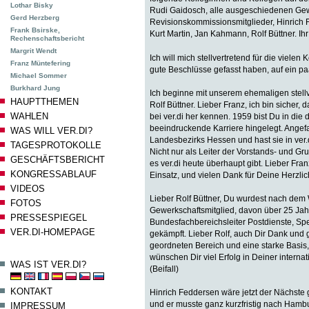
Lothar Bisky
Rudi Gaidosch, alle ausgeschiedenen Gew
Gerd Herzberg
Revisionskommissionsmitglieder, Hinrich F
Frank Bsirske,
Kurt Martin, Jan Kahmann, Rolf Büttner. Ihr
Rechenschaftsbericht
Margrit Wendt
Ich will mich stellvertretend für die viele
Franz Müntefering
gute Beschlüsse gefasst haben, auf ein p
Michael Sommer
Burkhard Jung
Ich beginne mit unserem ehemaligen stell
HAUPTTHEMEN
Rolf Büttner. Lieber Franz, ich bin sicher
WAHLEN
bei ver.di her kennen. 1959 bist Du in die
beeindruckende Karriere hingelegt. Angef
WAS WILL VER.DI?
Landesbezirks Hessen und hast sie in ver.d
TAGESPROTOKOLLE
Nicht nur als Leiter der Vorstands- und G
GESCHÄFTSBERICHT
es ver.di heute überhaupt gibt. Lieber F
KONGRESSABLAUF
Einsatz, und vielen Dank für Deine Herzlichk
VIDEOS
Lieber Rolf Büttner, Du wurdest nach dem 
FOTOS
Gewerkschaftsmitglied, davon über 25 Jahr
PRESSESPIEGEL
Bundesfachbereichsleiter Postdienste, Sped
VER.DI-HOMEPAGE
gekämpft. Lieber Rolf, auch Dir Dank und 
geordneten Bereich und eine starke Basis, a
wünschen Dir viel Erfolg in Deiner internati
WAS IST VER.DI?
(Beifall)
KONTAKT
Hinrich Feddersen wäre jetzt der Nächste g
und er musste ganz kurzfristig nach Hambu
IMPRESSUM