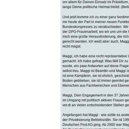
vor allem für Deinen Einsatz im Präsidium,
lange Deine politische Heimat bleibt. (Beifa
Und jetzt komme ich zu einer ganz bestim
mir heute der Part in meiner neuen Funktio
Bundeskongresses zu verabschieden. Wir ke
der DPG-Frauenarbeit, wo wir uns um die U
mich eine große Herausforderung, die rich
gerecht werden. Ich weiß aber auch, Magg
nicht magst.
Maggi, ich habe eine nicht repräsentativ
gemacht. Ich habe gefragt: Was fällt Dir z
wurde, ein paar Antworten auf diese Frage 
selbst treu. Maggi ist Beamtin und Maggi 
ist eine Kämpferin, sie ist ehrlich, gesch
Boden geblieben, sie ist immer geerdet ge
Menschen aus Fachbereichen und Ebene
Maggi, Dein Engagement in den 37 Jahren
im Umgang mit politisch aktiven Frauen g
ver.di an vielen entscheidenden Stellen gep
Angefangen hat Maggi - wie sollte es ande
der Privatisierung Betriebsrätin. Sie ist 
Deutschen Post AG ging. Ab 2000 war Magg