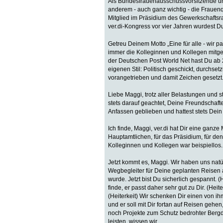
Als Bundesfrauenausschussvorsitzende un
anderem - auch ganz wichtig - die Frauenq
Mitglied im Präsidium des Gewerkschaftsr
ver.di-Kongress vor vier Jahren wurdest Du
Getreu Deinem Motto „Eine für alle - wir 
immer die Kolleginnen und Kollegen mitg
der Deutschen Post World Net hast Du ab 
eigenen Stil: Politisch geschickt, durchse
vorangetrieben und damit Zeichen gesetzt. 
Liebe Maggi, trotz aller Belastungen und
stets darauf geachtet, Deine Freundschaft
Anfassen geblieben und hattest stets Dein
Ich finde, Maggi, ver.di hat Dir eine ganze
Hauptamtlichen, für das Präsidium, für den
Kolleginnen und Kollegen war beispiellos.
Jetzt kommt es, Maggi. Wir haben uns natü
Wegbegleiter für Deine geplanten Reisen
wurde. Jetzt bist Du sicherlich gespannt.
finde, er passt daher sehr gut zu Dir. (Hei
(Heiterkeit) Wir schenken Dir einen von ih
und er soll mit Dir fortan auf Reisen geh
noch Projekte zum Schutz bedrohter Bergdör
leisten, wissen wir.