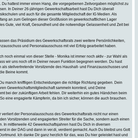
t. Du hattest immer einen Hang, die vorgegebenen Zeitvorgaben möglichst zu
en. In Deiner 26-jährigen Gewerkschaftsarbeit hast Du Dich überall
usikschulen und auch für die gesamte Mitgliedschaft der IG Medien. Als
Anfang an zum Gelingen dieser Großfusion im gewerkschaftlichen Lager
alles Gute, viel Kraft, Gesundheit und die notwendige Gelassenheit und Zeit bei
assen das Präsidium des Gewerkschaftsrats zwei weitere Persönlichkeiten,
anzausschuss und Personalausschuss mit viel Erfolg gearbeitet haben.
 noch einmal von dieser Stelle - Monika ist immer noch aktiv - zur Wahl als
 dass wir uns noch oft in Deiner neuen Funktion begegnen werden. Du hast
n als stellvertretende Vorsitzende des Haushalt- und Finanzausschusses und
f die Beine kommt.
t Du manch kniffligen Entscheidungen die richtige Richtung gegeben. Dein
ahren Gewerkschaftsmitgliedschaft sammeln konntest, und Deine
t bei der zukünftigen Arbeit fehlen. Dir weiterhin ein gutes Händchen beim
 So eine engagierte Kämpferin, da bin ich sicher, können die auch brauchen.
r verliert der Personalausschuss des Gewerkschaftsrats nicht nur einen
den Vorsitzenden und engagierten Streiter für die Sache, sondern auch einen
. In mittlerweile 42 Gewerkschaftsjahren hast Du Dich in diversen
rst in der DAG und dann in ver.di, verdient gemacht. Auch Du bleibst uns Gott
Dortmund. Ich danke Dir ganz herzlich für das, was Du hier geleistet hast und