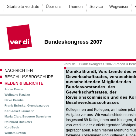
Startseite verdi.de
Über uns
Themen
Service
Wegweiser
Bundeskongress 2007
verdi.de
::
Bundeskongress 2007
/
Reden & Beri
NACHRICHTEN
Monika Brandl, Vorsitzende des ve
Gewerkschaftsrates, verabschiede
BESCHLUSSBROSCHÜRE
ausscheidenden Mitglieder des
REDEN & BERICHTE
Bundesvorstandes, des
Annie Geron
Gewerkschaftsrates, der
Wolfgang Katzian
Revisionskommision und des Kon
Dave Prentis
Beschwerdeausschusses
Frank Bsirske, Grundsatzrede
Kolleginnen und Kollegen, wir haben jetzt
Karl-Josef Laumann
Aufgabe vor uns: Wir verabschieden uns h
María Clara Baquero Sarmiento
insgesamt 69 Kolleginnen und Kollegen, 
Reinhard Bütikofer
von ver.di in der zurückliegenden Wahlper
Kurt Beck
geprägt haben. Nach meiner Meinung müss
William Brown
folgende Kolleginnen und Kollegen auf de