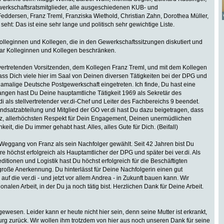
erkschaftsratsmitglieder, alle ausgeschiedenen KUB- und
eddersen, Franz Treml, Franziska Wiethold, Christian Zahn, Dorothea Müller,
 seht: Das ist eine sehr lange und politisch sehr gewichtige Liste.
n Kolleginnen und Kollegen, die in den Gewerkschaftssitzungen diskutiert und
aar Kolleginnen und Kollegen beschränken.
vertretenden Vorsitzenden, dem Kollegen Franz Treml, und mit dem Kollegen
, dass Dich viele hier im Saal von Deinen diversen Tätigkeiten bei der DPG und
 damalige Deutsche Postgewerkschaft eingetreten. Ich finde, Du hast eine
angen hast Du Deine hauptamtliche Tätigkeit 1969 als Sekretär des
i als stellvertretender ver.di-Chef und Leiter des Fachbereichs 9 beendet.
rundsatzabteilung und Mitglied der GO ver.di hast Du dazu beigetragen, dass
ranz, allerhöchsten Respekt für Dein Engagement, Deinen unermüdlichen
eit, die Du immer gehabt hast. Alles, alles Gute für Dich. (Beifall)
Weggang von Franz als sein Nachfolger gewählt. Seit 42 Jahren bist Du
e höchst erfolgreich als Hauptamtlicher der DPG und später bei ver.di. Als
itionen und Logistik hast Du höchst erfolgreich für die Beschäftigten
große Anerkennung. Du hinterlässt für Deine Nachfolgerin einen gut
uf die ver.di - und jetzt vor allem Andrea - in Zukunft bauen kann. Wir
onalen Arbeit, in der Du ja noch tätig bist. Herzlichen Dank für Deine Arbeit.
ewesen. Leider kann er heute nicht hier sein, denn seine Mutter ist erkrankt,
rg zurück. Wir wollen ihm trotzdem von hier aus noch unseren Dank für seine