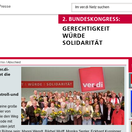
Presse
chte
/ Abschied
r.di-
t die
troll-und
 eine große
ier von
die den Weg
iode mit
ten jetzt
r Bühne sein: Maggi Wendt, Bärbel Wulff, Monika Segler, Eckhard Kussinger,