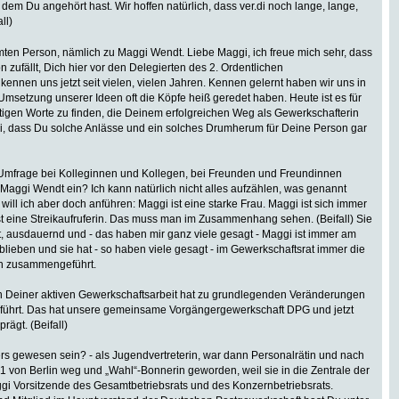
 dem Du angehört hast. Wir hoffen natürlich, dass ver.di noch lange, lange,
ll)
mten Person, nämlich zu Maggi Wendt. Liebe Maggi, ich freue mich sehr, dass
n zufällt, Dich hier vor den Delegierten des 2. Ordentlichen
nnen uns jetzt seit vielen, vielen Jahren. Kennen gelernt haben wir uns in
msetzung unserer Ideen oft die Köpfe heiß geredet haben. Heute ist es für
tigen Worte zu finden, die Deinem erfolgreichen Weg als Gewerkschafterin
i, dass Du solche Anlässe und ein solches Drumherum für Deine Person gar
e Umfrage bei Kolleginnen und Kollegen, bei Freunden und Freundinnen
u Maggi Wendt ein? Ich kann natürlich nicht alles aufzählen, was genannt
will ich aber doch anführen: Maggi ist eine starke Frau. Maggi ist sich immer
ist eine Streikaufruferin. Das muss man im Zusammenhang sehen. (Beifall) Sie
ickt, ausdauernd und - das haben mir ganz viele gesagt - Maggi ist immer am
blieben und sie hat - so haben viele gesagt - im Gewerkschaftsrat immer die
n zusammengeführt.
 Deiner aktiven Gewerkschaftsarbeit hat zu grundlegenden Veränderungen
eführt. Das hat unsere gemeinsame Vorgängergewerkschaft DPG und jetzt
rägt. (Beifall)
rs gewesen sein? - als Jugendvertreterin, war dann Personalrätin und nach
1991 von Berlin weg und „Wahl“-Bonnerin geworden, weil sie in die Zentrale der
i Vorsitzende des Gesamtbetriebsrats und des Konzernbetriebsrats.