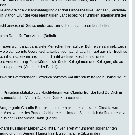
ontroll- und Beschwerdeausschusses. Du scheidest aus, um Deinen Ruhestand
eßen.
ie erfolgreiche Zusammenlegung der drei Landesbezirke Sachsen, Sachsen-
gin Marion Gründer vom ehemaligen Landesbezirk Thüringen scheidet mit der
e nicht anwesend. Sie scheidet aus, um sich ganz anderen beruflichen
chen Dank für Eure Arbeit. (Beifall)
tzt haben sich ganz, ganz viele Menschen hier auf der Bühne versammelt. Euch
er viele Jahrzehnte Gewerkschaftsarbeit gemacht habt. Ihr habt auch für Euch so
ftsrats aktiv mitgestaltet und habt wichtige Beschlüsse für die
ere Anerkennung. Jetzt können wir für die Kolleginnen und Kollegen, die auf
laus spenden. (Anhaltender Beifall)
ei stellvertretenden Gewerkschaftsrats-Vorsitzenden: Kollegin Bärbel Wulff
en Präsidiumstätigkeit als Nachfolgerin von Claudia Bender hast Du Dich in
iums eingebracht. Vielen Dank für Dein Engagement.
rgängerin Claudia Bender, die leider nicht hier sein kann. Claudia war
ige Vorsitzende des Bundesfachbereichs Handel. Sie hat sich dafür eingesetzt,
aus der Ferne vielen Dank. (Beifall)
ard Kussinger. Lieber Ecki, mit Dir verlieren wir unseren sogenannten
fahrung und mit Deinem Humor hast Du so manche Sitzung des